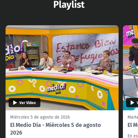
Playlist
Ver Video
Miércoles 5 de agosto de 2026
Marte
El Medio Día - Miércoles 5 de agosto
El M
2026
En es