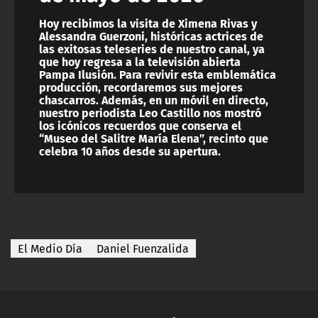
Hoy recibimos la visita de Ximena Rivas y
Alessandra Guerzoni, históricas actrices de
las exitosas teleseries de nuestro canal, ya
que hoy regresa a la televisión abierta
Pampa Ilusión. Para revivir esta emblemática
producción, recordaremos sus mejores
chascarros. Además, en un móvil en directo,
nuestro periodista Leo Castillo nos mostró
los icónicos recuerdos que conserva el
“Museo del Salitre María Elena”, recinto que
celebra 10 años desde su apertura.
El Medio Día
Daniel Fuenzalida