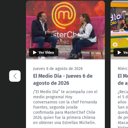
Ver Video
Ve
Jueves 6 de agosto de 2026
Miérc
El Medio Día - Jueves 6 de
El M
agosto de 2026
de a
¡“El Medio Día” te acompaña con el
¿Recu
medio programa! Hoy
el 5 
conversamos con la chef Fernanda
años 
Fuentes, segunda jurada
San J
confirmada para MasterChef Chile
queda
2026, quien fue la primera chilena
de pr
en obtener una Estrellas Michelin.
Ataca
histo