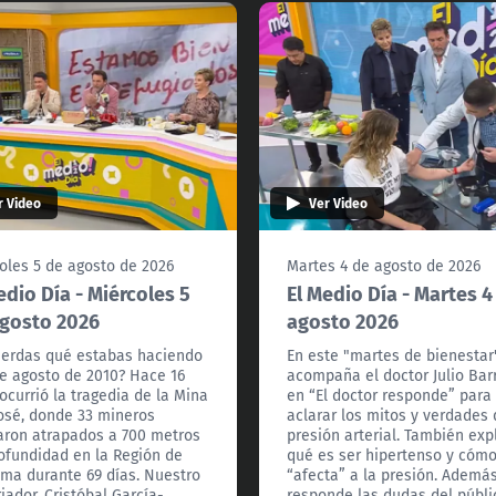
r Video
Ver Video
oles 5 de agosto de 2026
Martes 4 de agosto de 2026
edio Día - Miércoles 5
El Medio Día - Martes 4
gosto 2026
agosto 2026
erdas qué estabas haciendo
En este "martes de bienestar
de agosto de 2010? Hace 16
acompaña el doctor Julio Bar
ocurrió la tragedia de la Mina
en “El doctor responde” para
osé, donde 33 mineros
aclarar los mitos y verdades 
ron atrapados a 700 metros
presión arterial. También exp
ofundidad en la Región de
qué es ser hipertenso y cóm
ma durante 69 días. Nuestro
“afecta” a la presión. Además
riador, Cristóbal García-
responde las dudas del públi