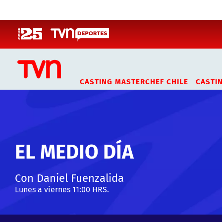
Click acá para ir directamente al contenido
CASTING MASTERCHEF CHILE
CASTI
EL MEDIO DÍA
Con Daniel Fuenzalida
Lunes a viernes 11:00 HRS.