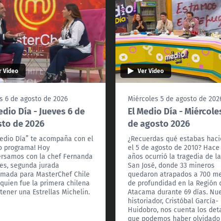
r Video
Ver Video
s 6 de agosto de 2026
Miércoles 5 de agosto de 202
edio Día - Jueves 6 de
El Medio Día - Miércole
to de 2026
de agosto 2026
Medio Día” te acompaña con el
¿Recuerdas qué estabas hac
 programa! Hoy
el 5 de agosto de 2010? Hace
rsamos con la chef Fernanda
años ocurrió la tragedia de l
es, segunda jurada
San José, donde 33 mineros
rmada para MasterChef Chile
quedaron atrapados a 700 m
 quien fue la primera chilena
de profundidad en la Región 
tener una Estrellas Michelin.
Atacama durante 69 días. Nu
historiador, Cristóbal García-
Huidobro, nos cuenta los det
que podemos haber olvidado