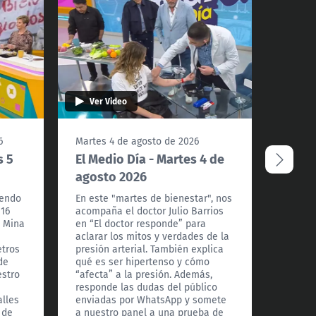
Ver Video
Ver 
6
Martes 4 de agosto de 2026
Lunes 
s 5
El Medio Día - Martes 4 de
El Me
agosto 2026
agos
iendo
En este "martes de bienestar", nos
Hoy ce
 16
acompaña el doctor Julio Barrios
nuestr
a Mina
en “El doctor responde” para
Cardon
aclarar los mitos y verdades de la
mejore
etros
presión arterial. También explica
televis
de
qué es ser hipertenso y cómo
Miss Ch
estro
“afecta” a la presión. Además,
del Mar
responde las dudas del público
import
alles
enviadas por WhatsApp y somete
histori
 de
a nuestro panel a una prueba de
tiene 