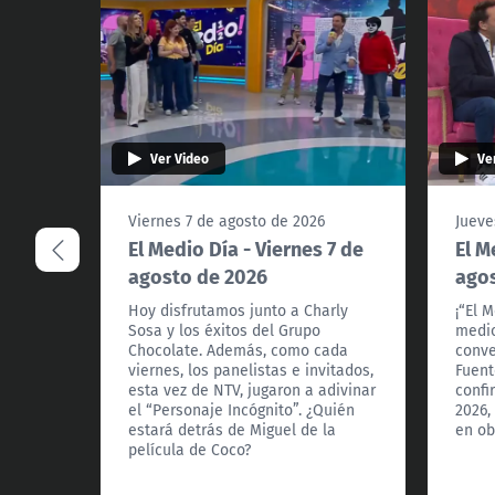
Ver Video
Ve
Viernes 7 de agosto de 2026
Jueve
El Medio Día - Viernes 7 de
El M
agosto de 2026
agos
Hoy disfrutamos junto a Charly
¡“El 
Sosa y los éxitos del Grupo
medio
Chocolate. Además, como cada
conve
viernes, los panelistas e invitados,
Fuent
esta vez de NTV, jugaron a adivinar
confi
el “Personaje Incógnito”. ¿Quién
2026,
estará detrás de Miguel de la
en ob
película de Coco?