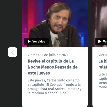
Ver Video
Ve
Viernes 12 de julio de 2024
Viern
Revive el capítulo de La
La h
Noche Menos Pensada de
rela
este jueves
Este 
capít
Este jueves, Carlos Pinto comentó
Menos
el capítulo "El Cobrador" junto a la
meno
protagonista real Andrea Ramírez y
la médium Marjorie Ulloa.