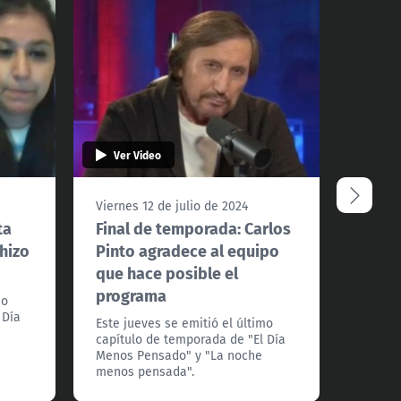
Ver Video
Ver 
Viernes 12 de julio de 2024
Viernes
ta
Final de temporada: Carlos
Reviv
 hizo
Pinto agradece al equipo
Noch
que hace posible el
este 
programa
mo
Este j
 Día
el capí
Este jueves se emitió el último
Víctor 
capítulo de temporada de "El Día
protago
Menos Pensado" y "La noche
el méd
menos pensada".