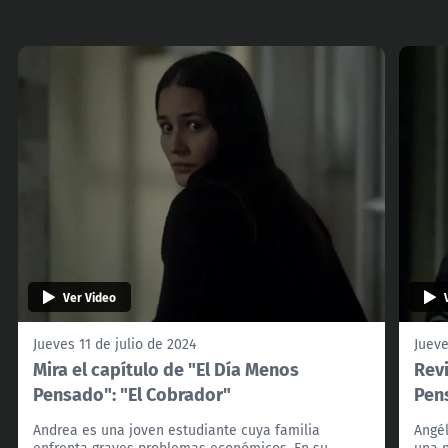
Ver Video
Jueves 11 de julio de 2024
Jueve
Mira el capítulo de "El Día Menos
Revi
Pensado": "El Cobrador"
Pen
Andrea es una joven estudiante cuya familia
Angél
enfrenta graves problemas económicos. En su
una n