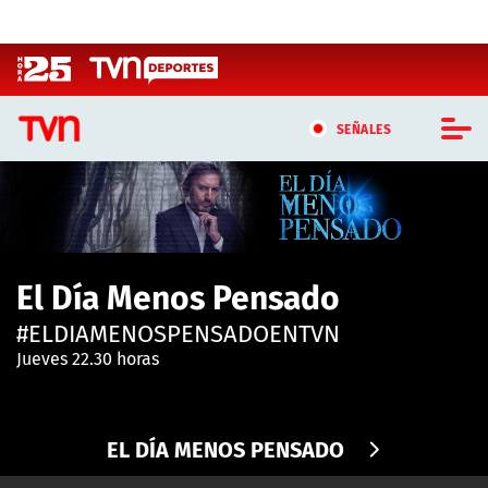
Click acá para ir directamente al contenido
SEÑALES
CASTING MASTERCHEF CHILE
CASTING TVN VERTICAL
El Día Menos Pensado
TVN VERTICAL
#ELDIAMENOSPENSADOENTVN
TVN PLAY
Jueves 22.30 horas
PROGRAMAS
EL DÍA MENOS PENSADO
TELESERIES