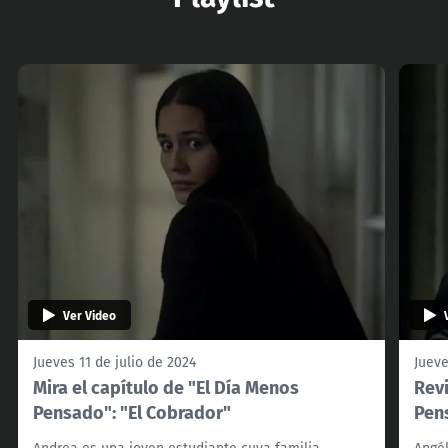
Ver Video
Jueves 11 de julio de 2024
Jueve
Mira el capítulo de "El Día Menos
Revi
Pensado": "El Cobrador"
Pen
Andrea es una joven estudiante cuya familia
Angél