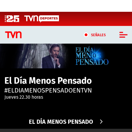
Click acá para ir directamente al contenido
SEÑALES
CASTING MASTERCHEF CHILE
CASTING TVN VERTICAL
El Día Menos Pensado
TVN VERTICAL
#ELDIAMENOSPENSADOENTVN
TVN PLAY
Jueves 22.30 horas
PROGRAMAS
EL DÍA MENOS PENSADO
TELESERIES