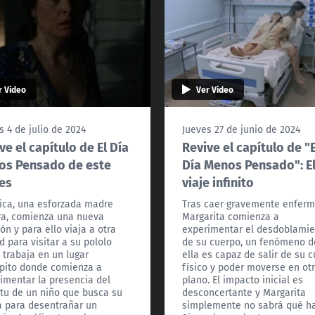
r Video
Ver Video
s 4 de julio de 2024
Jueves 27 de junio de 2024
ve el capítulo de El Día
Revive el capítulo de "E
os Pensado de este
Día Menos Pensado": E
es
viaje infinito
ica, una esforzada madre
Tras caer gravemente enferm
ra, comienza una nueva
Margarita comienza a
ión y para ello viaja a otra
experimentar el desdoblami
d para visitar a su pololo
de su cuerpo, un fenómeno 
 trabaja en un lugar
ella es capaz de salir de su 
pito donde comienza a
físico y poder moverse en ot
imentar la presencia del
plano. El impacto inicial es
itu de un niño que busca su
desconcertante y Margarita
 para desentrañar un
simplemente no sabrá qué ha