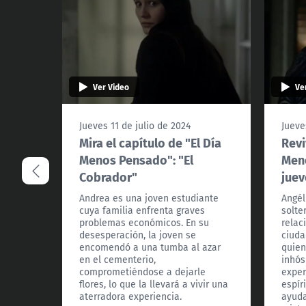
Ver Video
Ve
Jueves 11 de julio de 2024
Jueve
Mira el capítulo de "El Día
Revi
Menos Pensado": "El
Men
Cobrador"
juev
Andrea es una joven estudiante
Angél
cuya familia enfrenta graves
solte
problemas económicos. En su
relac
desesperación, la joven se
ciuda
encomendó a una tumba al azar
quien
en el cementerio,
inhós
comprometiéndose a dejarle
exper
flores, lo que la llevará a vivir una
espír
aterradora experiencia.
ayuda