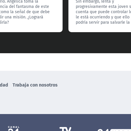
rio. Angélica toma la
Sin embargo, lenta y
ncia del fantasma de este
progresivamente esta joven 
como la señal de que debe
cuenta que puede controlar l
ir una misión. ¿Logrará
le está ocurriendo y que ello
irla?
podría servir para salvarle la 
idad
Trabaja con nosotros