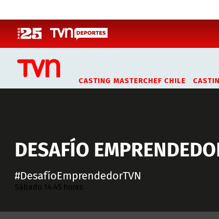
Click acá para ir directamente al contenido
CASTING MASTERCHEF CHILE
CASTI
DESAFÍO EMPRENDEDO
#DesafíoEmprendedorTVN
Sábado 14.45 horas