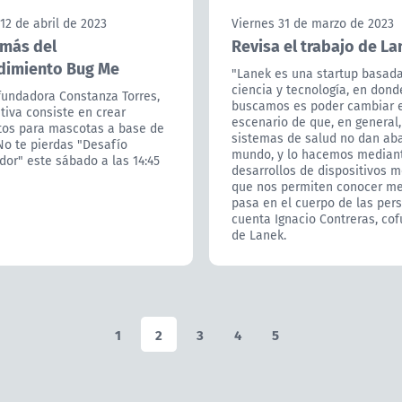
12 de abril de 2023
Viernes 31 de marzo de 2023
más del
Revisa el trabajo de L
imiento Bug Me
"Lanek es una startup basad
ciencia y tecnología, en dond
fundadora Constanza Torres,
buscamos es poder cambiar e
ativa consiste en crear
escenario de que, en general,
os para mascotas a base de
sistemas de salud no dan aba
No te pierdas "Desafío
mundo, y lo hacemos median
or" este sábado a las 14:45
desarrollos de dispositivos 
que nos permiten conocer me
pasa en el cuerpo de las pers
cuenta Ignacio Contreras, co
de Lanek.
1
2
3
4
5