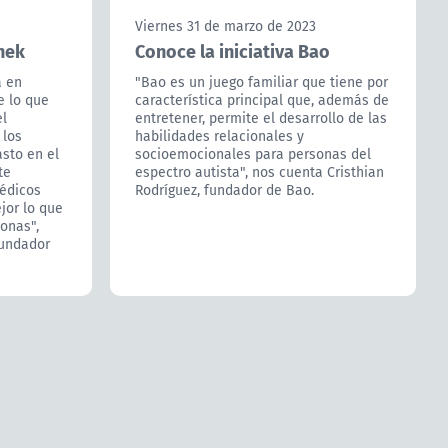
Viernes 31 de marzo de 2023
anek
Conoce la iniciativa Bao
a en
"Bao es un juego familiar que tiene por
e lo que
característica principal que, además de
l
entretener, permite el desarrollo de las
 los
habilidades relacionales y
sto en el
socioemocionales para personas del
te
espectro autista", nos cuenta Cristhian
médicos
Rodríguez, fundador de Bao.
jor lo que
onas",
fundador