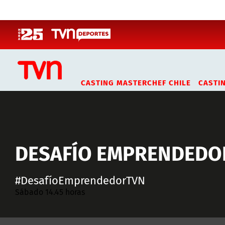
Click acá para ir directamente al contenido
CASTING MASTERCHEF CHILE
CASTI
DESAFÍO EMPRENDEDO
#DesafíoEmprendedorTVN
Sábado 14.45 horas