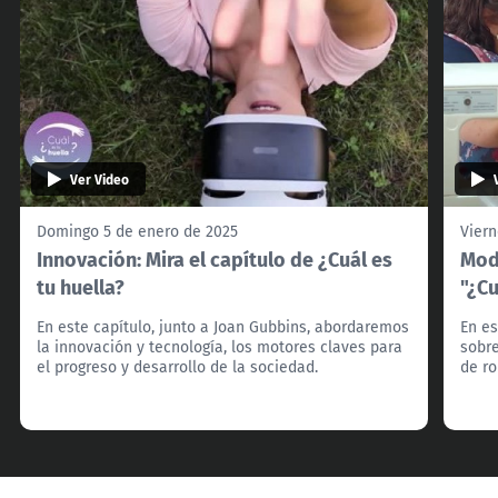
Ver Video
Domingo 5 de enero de 2025
Viern
Innovación: Mira el capítulo de ¿Cuál es
Moda
tu huella?
"¿Cu
En este capítulo, junto a Joan Gubbins, abordaremos
En es
la innovación y tecnología, los motores claves para
sobre
el progreso y desarrollo de la sociedad.
de ro