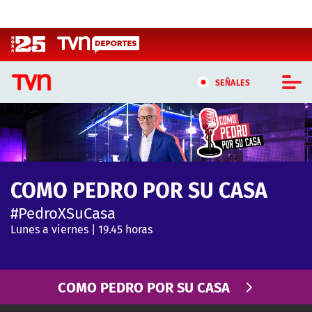
Click acá para ir directamente al contenido
SEÑALES
CASTING MASTERCHEF CHILE
CASTING TVN VERTICAL
COMO PEDRO POR SU CASA
TVN VERTICAL
#PedroXSuCasa
TVN PLAY
Lunes a viernes | 19.45 horas
PROGRAMAS
COMO PEDRO POR SU CASA
TELESERIES