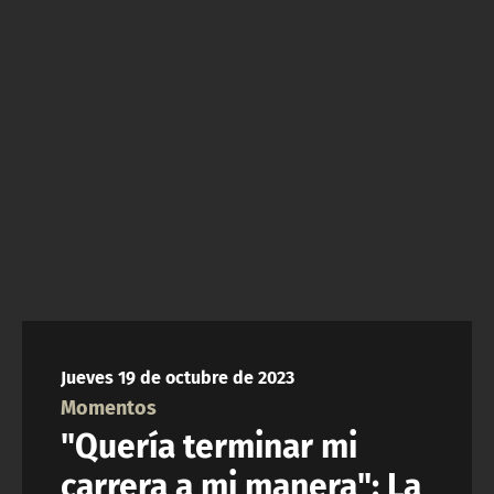
NTV
ACTUALIDAD Y TENDENCIAS
CORPORATIVO Y TRANSPARENCIA
CANAL DE DENUNCIAS
ÁREA DE PROYECTOS
Jueves 19 de octubre de 2023
Momentos
"Quería terminar mi
carrera a mi manera": La