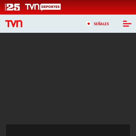
Click acá para ir directamente al contenido
SEÑALES
CASTING MASTERCHEF CHILE
CASTING TVN VERTICAL
TVN VERTICAL
TVN PLAY
PROGRAMAS
TELESERIES
NTV