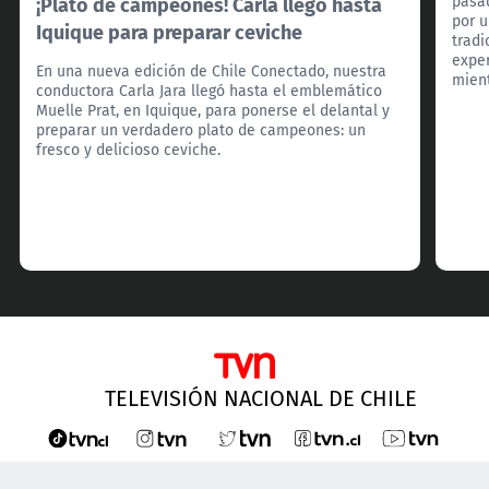
¡Plato de campeones! Carla llegó hasta
pasad
por u
Iquique para preparar ceviche
trad
exper
En una nueva edición de Chile Conectado, nuestra
mient
conductora Carla Jara llegó hasta el emblemático
Muelle Prat, en Iquique, para ponerse el delantal y
preparar un verdadero plato de campeones: un
fresco y delicioso ceviche.
TELEVISIÓN NACIONAL DE CHILE