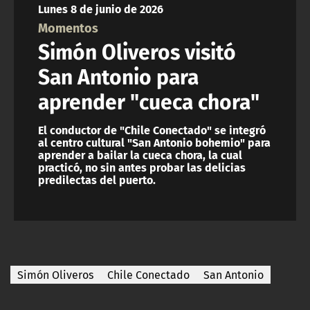
Lunes 8 de junio de 2026
ACTUALIDAD Y TENDENCIAS
Momentos
Simón Oliveros visitó
CORPORATIVO Y TRANSPARENCIA
San Antonio para
aprender "cueca chora"
CANAL DE DENUNCIAS
El conductor de "Chile Conectado" se integró
ÁREA DE PROYECTOS
al centro cultural "San Antonio bohemio" para
aprender a bailar la cueca chora, la cual
practicó, no sin antes probar las delicias
predilectas del puerto.
Simón Oliveros
Chile Conectado
San Antonio