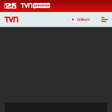
Click acá para ir directamente al contenido
SEÑALES
CASTING MASTERCHEF CHILE
CASTING TVN VERTICAL
TVN VERTICAL
TVN PLAY
PROGRAMAS
TELESERIES
NTV