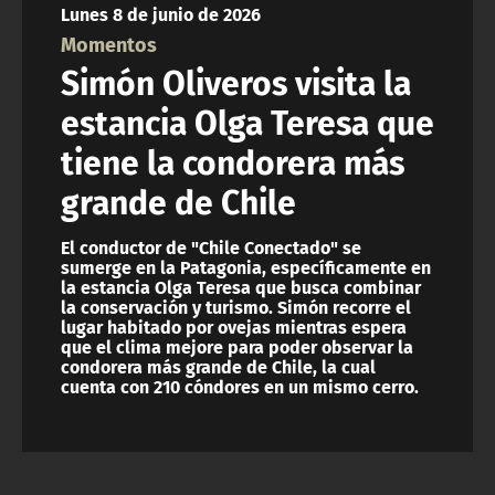
Lunes 8 de junio de 2026
ACTUALIDAD Y TENDENCIAS
Momentos
Simón Oliveros visita la
CORPORATIVO Y TRANSPARENCIA
estancia Olga Teresa que
tiene la condorera más
CANAL DE DENUNCIAS
grande de Chile
ÁREA DE PROYECTOS
El conductor de "Chile Conectado" se
sumerge en la Patagonia, específicamente en
la estancia Olga Teresa que busca combinar
la conservación y turismo. Simón recorre el
lugar habitado por ovejas mientras espera
que el clima mejore para poder observar la
condorera más grande de Chile, la cual
cuenta con 210 cóndores en un mismo cerro.