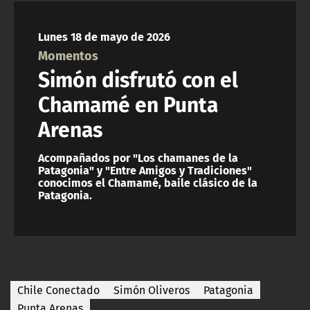
NTV
Lunes 18 de mayo de 2026
ACTUALIDAD Y TENDENCIAS
Momentos
Simón disfrutó con el
CORPORATIVO Y TRANSPARENCIA
Chamamé en Punta
Arenas
CANAL DE DENUNCIAS
Acompañados por "Los chamanes de la
ÁREA DE PROYECTOS
Patagonia" y "Entre Amigos y Tradiciones"
conocimos el Chamamé, baile clásico de la
Patagonia.
Chile Conectado
Simón Oliveros
Patagonia
Punta Arenas