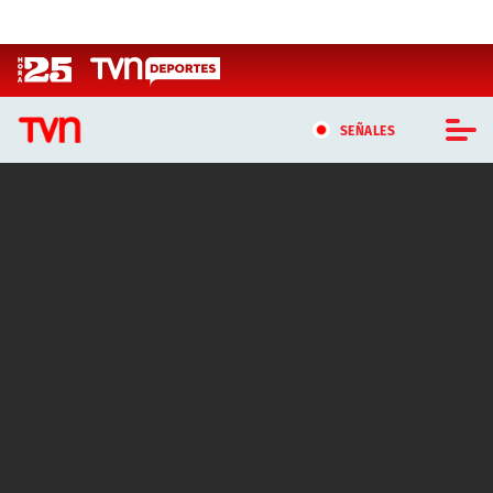
Click acá para ir directamente al contenido
SEÑALES
CASTING MASTERCHEF CHILE
CASTING TVN VERTICAL
TVN VERTICAL
TVN PLAY
PROGRAMAS
TELESERIES