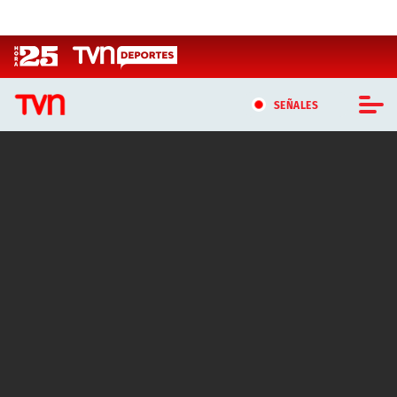
Click acá para ir directamente al contenido
SEÑALES
CASTING MASTERCHEF CHILE
CASTING TVN VERTICAL
TVN VERTICAL
TVN PLAY
PROGRAMAS
TELESERIES