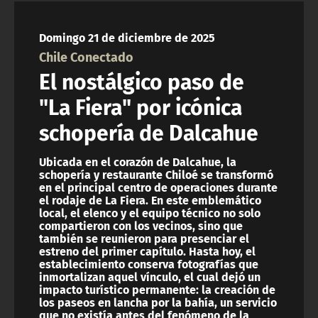
NTV
Domingo 21 de diciembre de 2025
ACTUALIDAD Y TENDENCIAS
Chile Conectado
El nostálgico paso de
CORPORATIVO Y TRANSPARENCIA
"La Fiera" por icónica
schopería de Dalcahue
CANAL DE DENUNCIAS
Ubicada en el corazón de Dalcahue, la
ÁREA DE PROYECTOS
schopería y restaurante Chiloé se transformó
en el principal centro de operaciones durante
el rodaje de La Fiera. En este emblemático
local, el elenco y el equipo técnico no solo
compartieron con los vecinos, sino que
también se reunieron para presenciar el
estreno del primer capítulo. Hasta hoy, el
establecimiento conserva fotografías que
inmortalizan aquel vínculo, el cual dejó un
impacto turístico permanente: la creación de
los paseos en lancha por la bahía, un servicio
que no existía antes del fenómeno de la