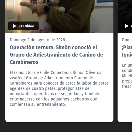
Ver Video
Domingo 2 de agosto de 2026
Domi
Operación ternura: Simón conoció el
¡Pla
Grupo de Adiestramiento de Canino de
Iqui
Carabineros
En un
condu
El conductor de Chile Conectado, Simón Oliveros,
Muell
visitó el Grupo de Adiestramiento Canino de
prep
Carabineros para conocer de cerca la labor de estos
fresc
agentes de cuatro patas, protagonistas de
importantes operativos de seguridad, y también
enternecerse con los pequeños cachorros que
comienzan su entrenamiento.