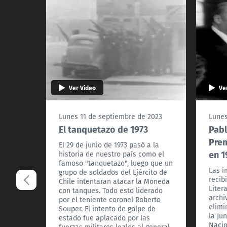
Ver Video
Ve
Lunes 11 de septiembre de 2023
Lunes
El tanquetazo de 1973
Pabl
Prem
El 29 de junio de 1973 pasó a la
en 1
historia de nuestro país como el
famoso "tanquetazo", luego que un
Las i
grupo de soldados del Ejército de
recib
Chile intentaran atacar la Moneda
Liter
con tanques. Todo esto liderado
archi
por el teniente coronel Roberto
elimi
Souper. El intento de golpe de
la Ju
estado fue aplacado por las
Nacio