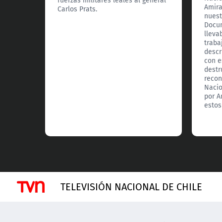
fuerzas militares leales al general
Amira
Carlos Prats.
nuest
Docum
lleva
traba
descr
con e
destr
recon
Nacio
por A
estos
TELEVISIÓN NACIONAL DE CHILE