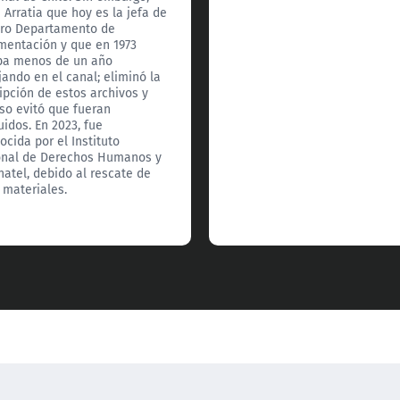
 Arratia que hoy es la jefa de
ro Departamento de
entación y que en 1973
ba menos de un año
jando en el canal; eliminó la
ipción de estos archivos y
so evitó que fueran
uidos. En 2023, fue
ocida por el Instituto
nal de Derechos Humanos y
natel, debido al rescate de
 materiales.