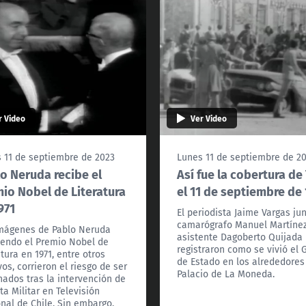
r Video
Ver Video
 11 de septiembre de 2023
Lunes 11 de septiembre de 2
o Neruda recibe el
Así fue la cobertura de
io Nobel de Literatura
el 11 de septiembre de
971
El periodista Jaime Vargas jun
camarógrafo Manuel Martínez
mágenes de Pablo Neruda
asistente Dagoberto Quijada
iendo el Premio Nobel de
registraron como se vivió el 
atura en 1971, entre otros
de Estado en los alrededores
vos, corrieron el riesgo de ser
Palacio de La Moneda.
nados tras la intervención de
nta Militar en Televisión
nal de Chile. Sin embargo,