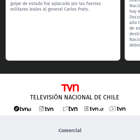
golpe de estado fue aplacado por las fuerzas
Nacio
militares leales al general Carlos Prats.
hoy e
Docu
año t
de es
destr
Naci
debid
TELEVISIÓN NACIONAL DE CHILE
Comercial