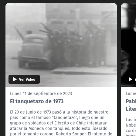
Ver Video
Lunes 11 de septiembre de 2023
Lune
El tanquetazo de 1973
Pab
Lite
El 29 de junio de 1973 pasó a la historia de nuestro
país como el famoso "tanquetazo", luego que un
Las 
grupo de soldados del Ejército de Chile intentaran
Nobel
atacar la Moneda con tanques. Todo esto liderado
corri
por el teniente coronel Roberto Souper. El intento de
inter