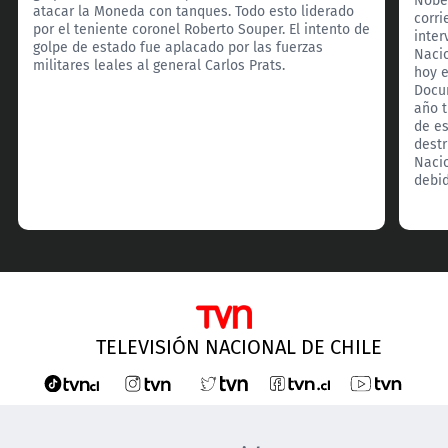
atacar la Moneda con tanques. Todo esto liderado
corri
por el teniente coronel Roberto Souper. El intento de
inter
golpe de estado fue aplacado por las fuerzas
Nacio
militares leales al general Carlos Prats.
hoy e
Docu
año t
de es
destr
Naci
debid
TELEVISIÓN NACIONAL DE CHILE