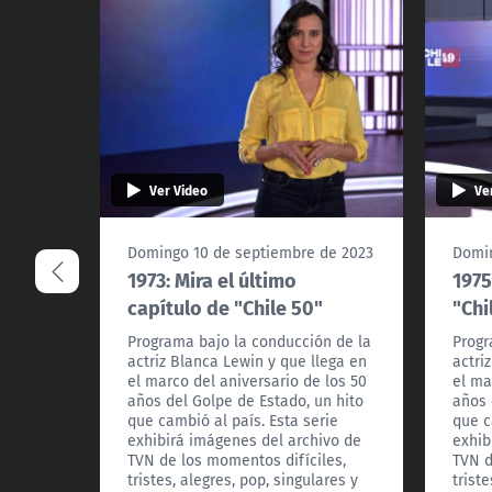
Ver Video
Ve
Domingo 10 de septiembre de 2023
Domin
1973: Mira el último
1975
capítulo de "Chile 50"
"Chi
Programa bajo la conducción de la
Progr
actriz Blanca Lewin y que llega en
actri
el marco del aniversario de los 50
el ma
años del Golpe de Estado, un hito
años 
que cambió al país. Esta serie
que c
exhibirá imágenes del archivo de
exhib
TVN de los momentos difíciles,
TVN d
tristes, alegres, pop, singulares y
triste