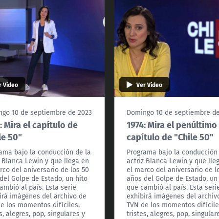
r Video
Ver Video
go 10 de septiembre de 2023
Domingo 10 de septiembre d
: Mira el capítulo de
1974: Mira el penúltimo
le 50"
capítulo de "Chile 50"
ama bajo la conducción de la
Programa bajo la conducción 
z Blanca Lewin y que llega en
actriz Blanca Lewin y que lle
rco del aniversario de los 50
el marco del aniversario de l
del Golpe de Estado, un hito
años del Golpe de Estado, un
ambió al país. Esta serie
que cambió al país. Esta seri
irá imágenes del archivo de
exhibirá imágenes del archiv
e los momentos difíciles,
TVN de los momentos difícile
s, alegres, pop, singulares y
tristes, alegres, pop, singular