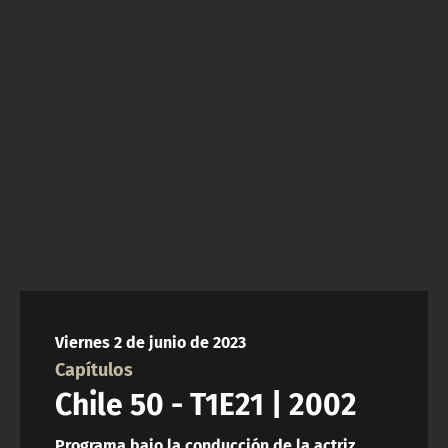
NTV
ACTUALIDAD Y TENDENCIAS
CORPORATIVO Y TRANSPARENCIA
CANAL DE DENUNCIAS
ÁREA DE PROYECTOS
Viernes 2 de junio de 2023
Capítulos
Chile 50 - T1E21 | 2002
Programa bajo la conducción de la actriz