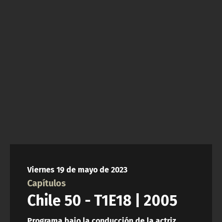
NTV
ACTUALIDAD Y TENDENCIAS
CORPORATIVO Y TRANSPARENCIA
CANAL DE DENUNCIAS
ÁREA DE PROYECTOS
Viernes 19 de mayo de 2023
Capítulos
Chile 50 - T1E18 | 2005
Programa bajo la conducción de la actriz