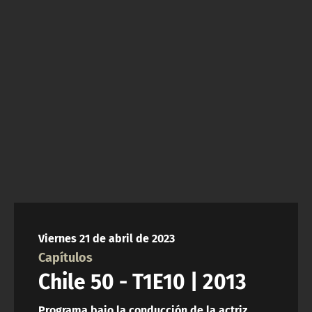
NTV
ACTUALIDAD Y TENDENCIAS
CORPORATIVO Y TRANSPARENCIA
CANAL DE DENUNCIAS
ÁREA DE PROYECTOS
Viernes 21 de abril de 2023
Capítulos
Chile 50 - T1E10 | 2013
Programa bajo la conducción de la actriz