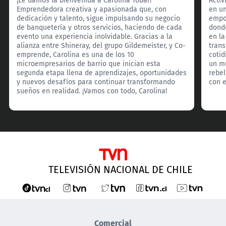
Emprendedora creativa y apasionada que, con
en un
dedicación y talento, sigue impulsando su negocio
empo
de banquetería y otros servicios, haciendo de cada
donde
evento una experiencia inolvidable. Gracias a la
en l
alianza entre Shineray, del grupo Gildemeister, y Co-
tran
emprende, Carolina es una de los 10
cotid
microempresarios de barrio que inician esta
un m
segunda etapa llena de aprendizajes, oportunidades
rebe
y nuevos desafíos para continuar transformando
con e
sueños en realidad. ¡Vamos con todo, Carolina!
TELEVISIÓN NACIONAL DE CHILE
Comercial