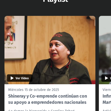
Ver Video
Miércoles 15 de octubre de 2025
Viern
Shineray y Co-emprende continúan con
Infi
su apoyo a emprendedores nacionales
Mar
¡Le damos la bienvenida a Carolina Tobar!
Activ