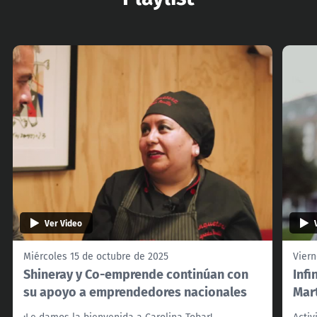
Ver Video
Miércoles 15 de octubre de 2025
Viern
Shineray y Co-emprende continúan con
Infi
su apoyo a emprendedores nacionales
Mar
¡Le damos la bienvenida a Carolina Tobar!
Activ