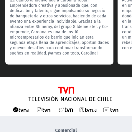
Emprendedora creativa y apasionada que, con
en un
dedicación y talento, sigue impulsando su negocio
empo
de banquetería y otros servicios, haciendo de cada
donde
evento una experiencia inolvidable. Gracias a la
en l
alianza entre Shineray, del grupo Gildemeister, y Co-
tran
emprende, Carolina es una de los 10
cotid
microempresarios de barrio que inician esta
un m
segunda etapa llena de aprendizajes, oportunidades
rebe
y nuevos desafíos para continuar transformando
con e
sueños en realidad. ¡Vamos con todo, Carolina!
TELEVISIÓN NACIONAL DE CHILE
Comercial