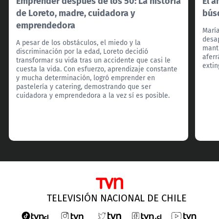
Emprender después de los 50: La historia
El a
de Loreto, madre, cuidadora y
bús
emprendedora
María
desa
A pesar de los obstáculos, el miedo y la
mantu
discriminación por la edad, Loreto decidió
aferr
transformar su vida tras un accidente que casi le
extin
cuesta la vida. Con esfuerzo, aprendizaje constante
y mucha determinación, logró emprender en
pastelería y catering, demostrando que ser
cuidadora y emprendedora a la vez sí es posible.
TELEVISIÓN NACIONAL DE CHILE