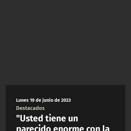
NTV
ACTUALIDAD Y TENDENCIAS
CORPORATIVO Y TRANSPARENCIA
CANAL DE DENUNCIAS
ÁREA DE PROYECTOS
Lunes 19 de junio de 2023
Destacados
"Usted tiene un
parecido enorme con la