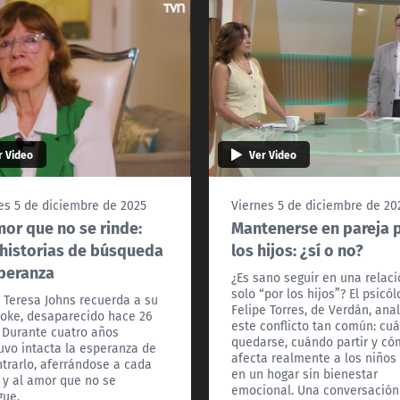
r Video
Ver Video
es 5 de diciembre de 2025
Viernes 5 de diciembre de 20
mor que no se rinde:
Mantenerse en pareja 
historias de búsqueda
los hijos: ¿sí o no?
peranza
¿Es sano seguir en una relac
solo “por los hijos”? El psicó
 Teresa Johns recuerda a su
Felipe Torres, de Verdán, anal
Coke, desaparecido hace 26
este conflicto tan común: cu
 Durante cuatro años
quedarse, cuándo partir y c
vo intacta la esperanza de
afecta realmente a los niños 
trarlo, aferrándose a cada
en un hogar sin bienestar
 y al amor que no se
emocional. Una conversación
gue.