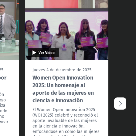
Ver Video
Ver 
25
Jueves 4 de diciembre de 2025
Jueves
por
Women Open Innovation
Más d
2025: Un homenaje al
Angél
aporte de las mujeres en
como 
ión
ciencia e innovación
logo
La señ
iza
selecc
El Women Open Innovation 2025
ándo
“100 L
(WOI 2025) celebró y reconoció el
ómo
gracias
aporte invaluable de las mujeres
vivir
en Tel
en la ciencia e innovación,
dedica
enfocándose en cómo las mujeres
la inst