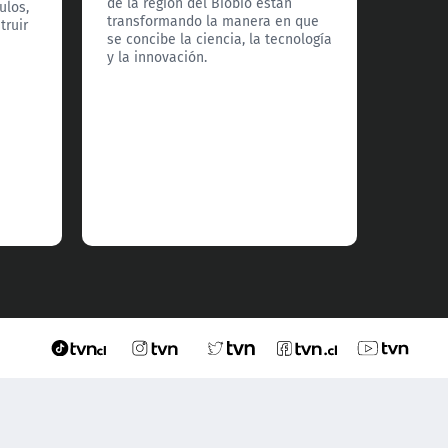
de la región del Biobío están
ulos,
un refe
transformando la manera en que
truir
lideraz
se concibe la ciencia, la tecnología
y la innovación.