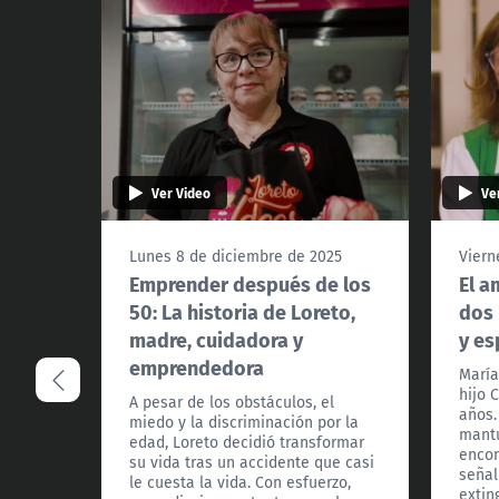
Ver Video
Ve
Lunes 8 de diciembre de 2025
Viern
Emprender después de los
El a
50: La historia de Loreto,
dos 
madre, cuidadora y
y es
emprendedora
María
hijo 
A pesar de los obstáculos, el
años.
miedo y la discriminación por la
mantu
edad, Loreto decidió transformar
encon
su vida tras un accidente que casi
señal
le cuesta la vida. Con esfuerzo,
extin