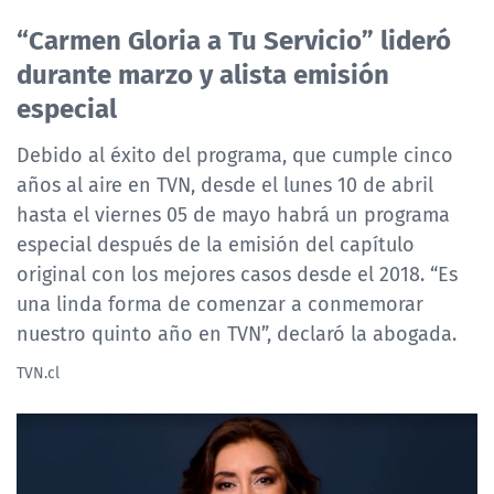
NTV
“Carmen Gloria a Tu Servicio” lideró
durante marzo y alista emisión
ACTUALIDAD Y TENDENCIAS
especial
CORPORATIVO Y TRANSPARENCIA
Debido al éxito del programa, que cumple cinco
años al aire en TVN, desde el lunes 10 de abril
CANAL DE DENUNCIAS
hasta el viernes 05 de mayo habrá un programa
especial después de la emisión del capítulo
ÁREA DE PROYECTOS
original con los mejores casos desde el 2018. “Es
una linda forma de comenzar a conmemorar
nuestro quinto año en TVN”, declaró la abogada.
TVN.cl