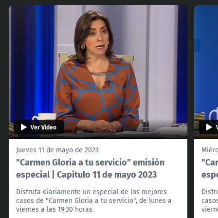
Ver Video
Jueves 11 de mayo de 2023
Miér
"Carmen Gloria a tu servicio" emisión
"Car
especial | Capítulo 11 de mayo 2023
espe
Disfruta diariamente un especial de los mejores
Disfr
casos de "Carmen Gloria a tu servicio", de lunes a
casos
viernes a las 19:30 horas.
viern