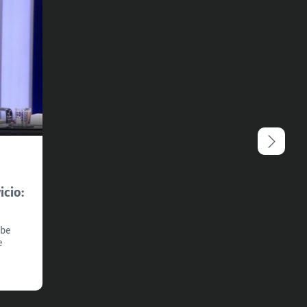
icio:
ebe
e