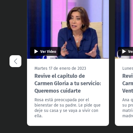
Ver Video
Ve
Martes 17 de enero de 2023
Lunes
Revive el capítulo de
Revi
Carmen Gloria a tu servicio:
Carm
Queremos cuidarte
Vent
Rosa está preocupada por el
Ana q
bienestar de su padre. Le pide que
su pr
deje su casa y se vaya a vivir con
matri
ella.
madr