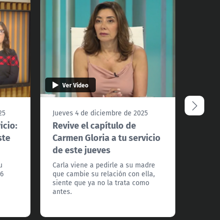
Ver Video
Ver 
25
Jueves 4 de diciembre de 2025
Miérco
icio:
Revive el capítulo de
Reviv
ste
Carmen Gloria a tu servicio
"Carm
de este jueves
servi
u
Carla viene a pedirle a su madre
Andrés 
$6
que cambie su relación con ella,
Isabel.
siente que ya no la trata como
que no
antes.