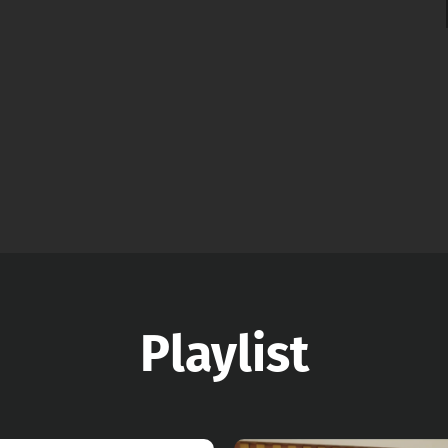
Playlist
r Video