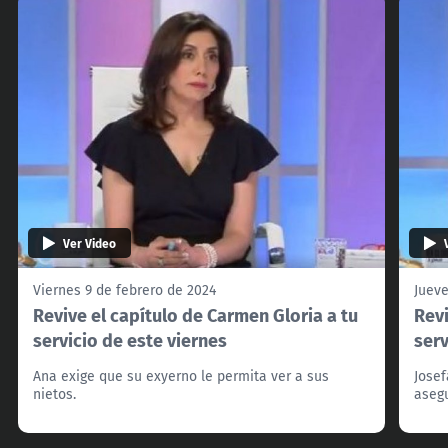
Ver Video
Viernes 9 de febrero de 2024
Jueve
Revive el capítulo de Carmen Gloria a tu
Revi
servicio de este viernes
serv
Ana exige que su exyerno le permita ver a sus
Josef
nietos.
asegu