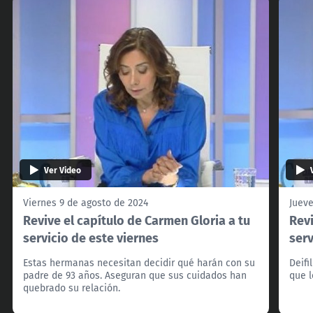
Ver Video
Viernes 9 de agosto de 2024
Jueve
Revive el capítulo de Carmen Gloria a tu
Revi
servicio de este viernes
serv
Estas hermanas necesitan decidir qué harán con su
Deifi
padre de 93 años. Aseguran que sus cuidados han
que l
quebrado su relación.