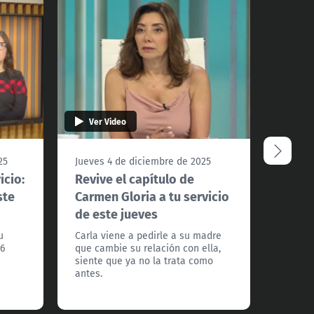
Ver Video
Ver 
25
Jueves 4 de diciembre de 2025
Miérco
icio:
Revive el capítulo de
Reviv
ste
Carmen Gloria a tu servicio
"Carm
de este jueves
servi
u
Carla viene a pedirle a su madre
Andrés 
$6
que cambie su relación con ella,
Isabel.
siente que ya no la trata como
que no
antes.