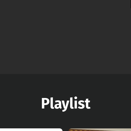
Playlist
r Video