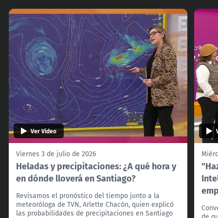
Ver Video
Viernes 3 de julio de 2026
Miérc
Heladas y precipitaciones: ¿A qué hora y
"Haz
en dónde lloverá en Santiago?
Inte
emp
Revisamos el pronóstico del tiempo junto a la
meteoróloga de TVN, Arlette Chacón, quien explicó
Conv
las probabilidades de precipitaciones en Santiago
de qu