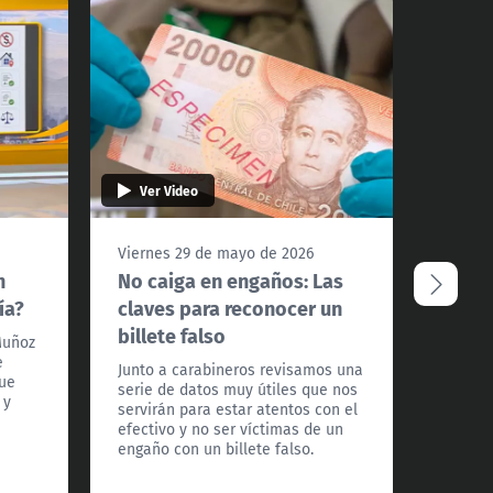
Ver Video
Ver 
Viernes 29 de mayo de 2026
Miérco
n
No caiga en engaños: Las
Plani
ía?
claves para reconocer un
acaba
billete falso
tarje
Muñoz
e
Junto a carabineros revisamos una
Desde 
gue
serie de datos muy útiles que nos
nueva 
 y
servirán para estar atentos con el
de las 
efectivo y no ser víctimas de un
crédit
engaño con un billete falso.
al men
financi