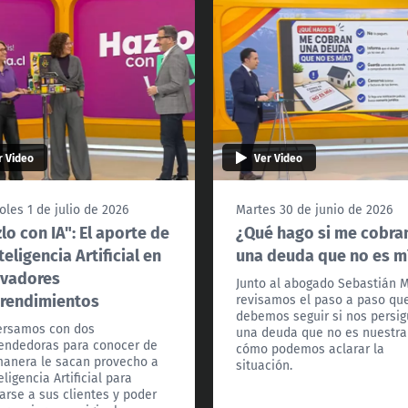
r Video
Ver Video
oles 1 de julio de 2026
Martes 30 de junio de 2026
lo con IA": El aporte de
¿Qué hago si me cobra
nteligencia Artificial en
una deuda que no es m
ovadores
Junto al abogado Sebastián 
rendimientos
revisamos el paso a paso qu
debemos seguir si nos persi
ersamos con dos
una deuda que no es nuestra
ndedoras para conocer de
cómo podemos aclarar la
anera le sacan provecho a
situación.
eligencia Artificial para
arse a sus clientes y poder