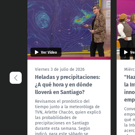
Ver Video
Ve
Viernes 3 de julio de 2026
Miérc
Heladas y precipitaciones:
"Haz
¿A qué hora y en dónde
la I
lloverá en Santiago?
inn
emp
Revisamos el pronóstico del
tiempo junto a la meteoróloga de
Conv
TVN, Arlette Chacón, quien explicó
empre
las probabilidades de
qué m
precipitaciones en Santiago
la Int
durante esta semana. Según
acerc
indicó, para este sábado se