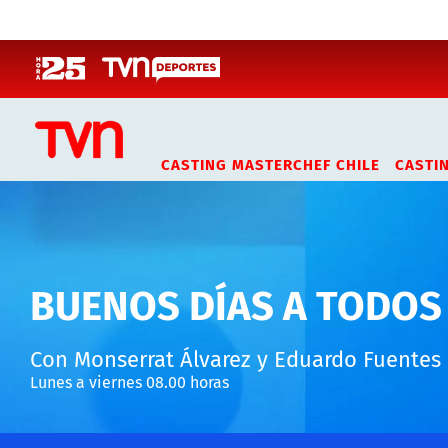
Click acá para ir directamente al contenido
CASTING MASTERCHEF CHILE
CASTI
BUENOS DÍAS A TODOS
Con Monserrat Álvarez y Eduardo Fuentes
Lunes a viernes 08.00 horas