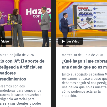
r Video
Ver Video
oles 1 de julio de 2026
Martes 30 de junio de 2026
lo con IA": El aporte de
¿Qué hago si me cobra
nteligencia Artificial en
una deuda que no es m
ovadores
Junto al abogado Sebastián 
rendimientos
revisamos el paso a paso qu
debemos seguir si nos persi
ersamos con dos
una deuda que no es nuestra
ndedoras para conocer de
cómo podemos aclarar la
anera le sacan provecho a
situación.
eligencia Artificial para
arse a sus clientes y poder