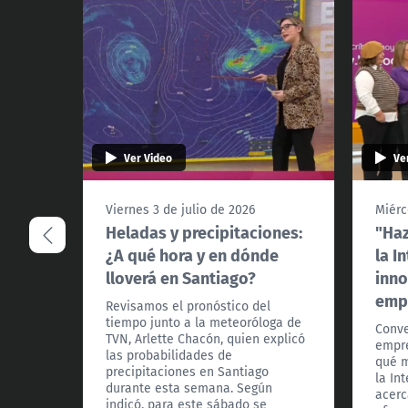
Ver Video
Ve
Viernes 3 de julio de 2026
Miérc
Heladas y precipitaciones:
"Haz
¿A qué hora y en dónde
la I
lloverá en Santiago?
inn
emp
Revisamos el pronóstico del
tiempo junto a la meteoróloga de
Conv
TVN, Arlette Chacón, quien explicó
empre
las probabilidades de
qué m
precipitaciones en Santiago
la Int
durante esta semana. Según
acerc
indicó, para este sábado se