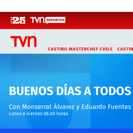
Click acá para ir directamente al contenido
CASTING MASTERCHEF CHILE
CASTI
BUENOS DÍAS A TODOS
Con Monserrat Álvarez y Eduardo Fuentes
Lunes a viernes 08.00 horas