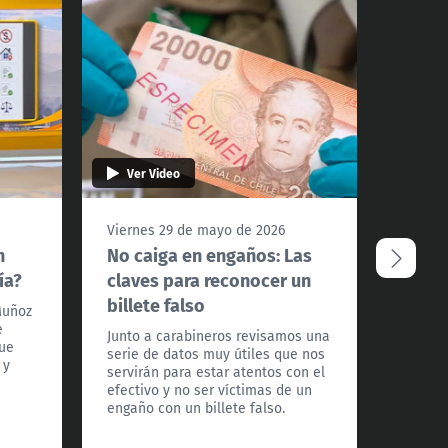
Ver Video
Ver 
Viernes 29 de mayo de 2026
Miérco
n
No caiga en engaños: Las
Plani
ía?
claves para reconocer un
acaba
billete falso
tarje
Muñoz
e
Junto a carabineros revisamos una
Desde 
gue
serie de datos muy útiles que nos
nueva 
 y
servirán para estar atentos con el
de las 
efectivo y no ser víctimas de un
crédit
engaño con un billete falso.
al men
financi