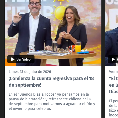
Ver Video
Lunes 13 de julio de 2026
Viern
¡Comienza la cuenta regresiva para el 18
"El 
de septiembre!
en l
Día
En el "Buenos Días a Todos" ya pensamos en la
pausa de hidratación y refrescante chilena del 18
El pe
de septiembre para motivarnos a aguantar el frío y
de la
el invierno para celebrar.
hizo 
inoce