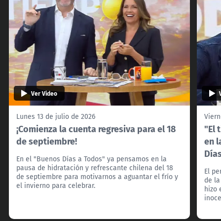
Ver Video
Lunes 13 de julio de 2026
Viern
¡Comienza la cuenta regresiva para el 18
"El 
de septiembre!
en l
Día
En el "Buenos Días a Todos" ya pensamos en la
pausa de hidratación y refrescante chilena del 18
El pe
de septiembre para motivarnos a aguantar el frío y
de la
el invierno para celebrar.
hizo 
inoce