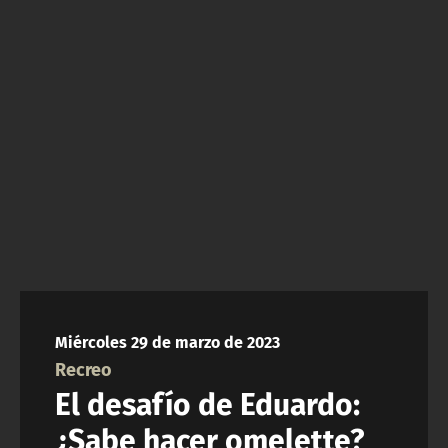
NTV
ACTUALIDAD Y TENDENCIAS
CORPORATIVO Y TRANSPARENCIA
CANAL DE DENUNCIAS
ÁREA DE PROYECTOS
Miércoles 29 de marzo de 2023
Recreo
El desafío de Eduardo:
¿Sabe hacer omelette?