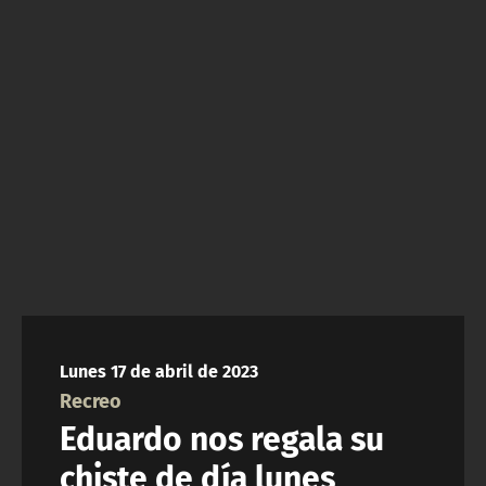
NTV
ACTUALIDAD Y TENDENCIAS
CORPORATIVO Y TRANSPARENCIA
CANAL DE DENUNCIAS
ÁREA DE PROYECTOS
Lunes 17 de abril de 2023
Recreo
Eduardo nos regala su
chiste de día lunes