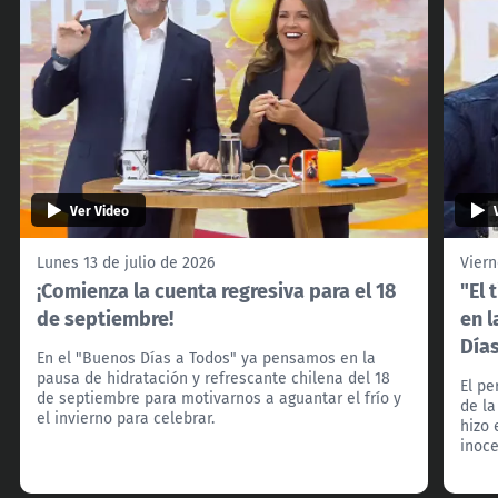
Ver Video
Lunes 13 de julio de 2026
Viern
¡Comienza la cuenta regresiva para el 18
"El 
de septiembre!
en l
Día
En el "Buenos Días a Todos" ya pensamos en la
pausa de hidratación y refrescante chilena del 18
El pe
de septiembre para motivarnos a aguantar el frío y
de la
el invierno para celebrar.
hizo 
inoce