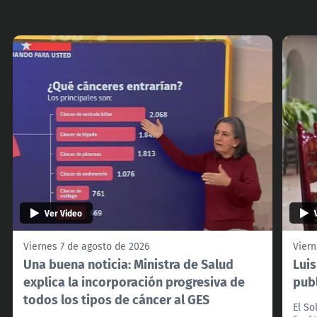
Ver Video
Viernes 7 de agosto de 2026
Viern
Una buena noticia: Ministra de Salud
Lui
explica la incorporación progresiva de
pub
todos los tipos de cáncer al GES
El So