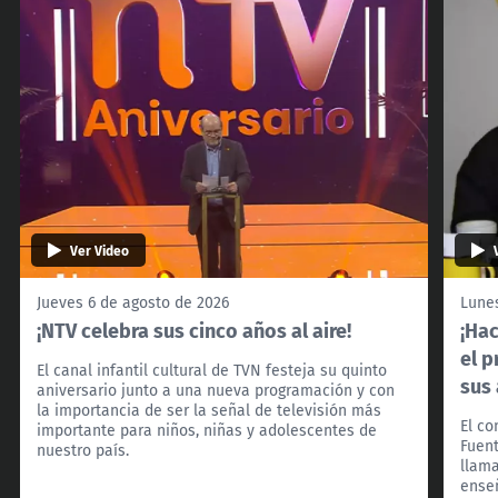
Ver Video
Jueves 6 de agosto de 2026
Lunes
¡NTV celebra sus cinco años al aire!
¡Ha
el p
El canal infantil cultural de TVN festeja su quinto
sus
aniversario junto a una nueva programación y con
la importancia de ser la señal de televisión más
El co
importante para niños, niñas y adolescentes de
Fuent
nuestro país.
llama
enseñ