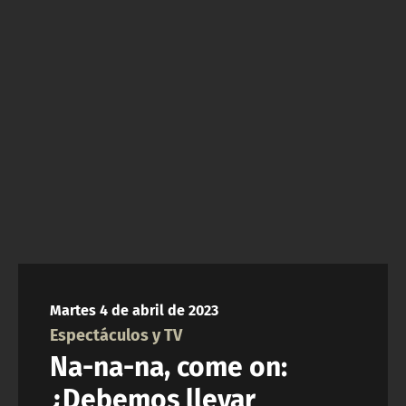
NTV
ACTUALIDAD Y TENDENCIAS
CORPORATIVO Y TRANSPARENCIA
CANAL DE DENUNCIAS
ÁREA DE PROYECTOS
Martes 4 de abril de 2023
Espectáculos y TV
Na-na-na, come on:
¿Debemos llevar