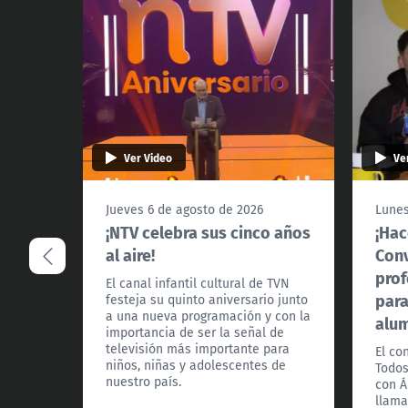
Ver Video
Ve
Jueves 6 de agosto de 2026
Lunes
¡NTV celebra sus cinco años
¡Hac
al aire!
Con
prof
El canal infantil cultural de TVN
para
festeja su quinto aniversario junto
a una nueva programación y con la
alu
importancia de ser la señal de
televisión más importante para
El co
niños, niñas y adolescentes de
Todos
nuestro país.
con Á
llama