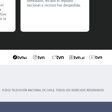
inmediato, recibió el repudio
demost
 el
nacional e incluso fue despedida.
e
tivo
r la
©2022 TELEVISIÓN NACIONAL DE CHILE. TODOS LOS DERECHOS RESERVADOS