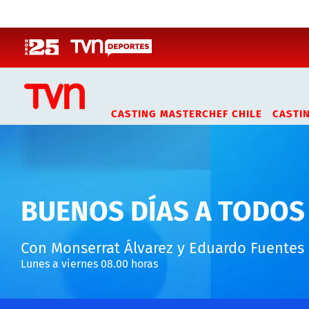
Click acá para ir directamente al contenido
CASTING MASTERCHEF CHILE
CASTI
BUENOS DÍAS A TODOS
Con Monserrat Álvarez y Eduardo Fuentes
Lunes a viernes 08.00 horas