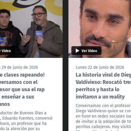
r Video
Ver Video
 29 de junio de 2026
Lunes 22 de junio de 2026
e clases rapeando!
La historia viral de Die
versamos con el
Valdivieso: Rescató tre
esor que usa el rap
perritos y hasta lo
 enseñar a sus
invitaron a un reality
mnos
Conversamos con el profesor
Diego Valdivieso quien se con
nductor de Buenos Días a
en furor en redes sociales lu
, Eduardo Fuentes, conversó
de invitar a la adopción de tr
lvaro, un profesor que ha
perritos callejeros. Hoy visitó
do la atención por su