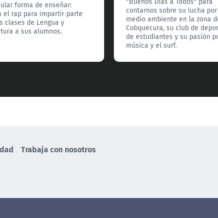
"Buenos Días a Todos" para
cular forma de enseñar:
contarnos sobre su lucha por
za el rap para impartir parte
medio ambiente en la zona d
s clases de Lengua y
Cobquecura, su club de depor
atura a sus alumnos.
de estudiantes y su pasión po
música y el surf.
idad
Trabaja con nosotros