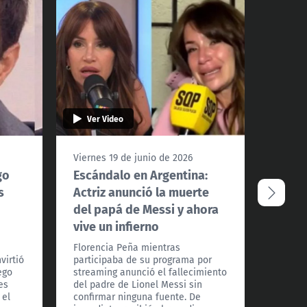
Ver Video
Ver 
Viernes 19 de junio de 2026
Lunes 6
go
Escándalo en Argentina:
¡Feli
s
Actriz anunció la muerte
obtuv
del papá de Messi y ahora
de Jiu
vive un infierno
Despué
esfuer
Florencia Peña mientras
celebr
virtió
participaba de su programa por
vida pe
ego
streaming anunció el fallecimiento
negro e
es
del padre de Lionel Messi sin
lunes n
 el
confirmar ninguna fuente. De
de este