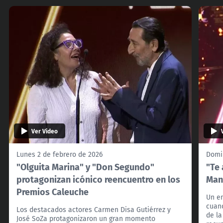
Ver Video
Lunes 2 de febrero de 2026
Domi
"Olguita Marina" y "Don Segundo"
"Te 
protagonizan icónico reencuentro en los
Man
Premios Caleuche
Un e
cuand
Los destacados actores Carmen Disa Gutiérrez y
de la
José SoZa protagonizaron un gran momento