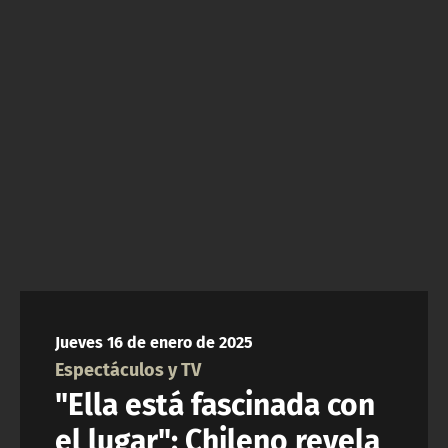
NTV
ACTUALIDAD Y TENDENCIAS
CORPORATIVO Y TRANSPARENCIA
CANAL DE DENUNCIAS
ÁREA DE PROYECTOS
Jueves 16 de enero de 2025
Espectáculos y TV
"Ella está fascinada con
el lugar": Chileno revela