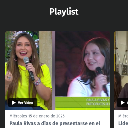
Playlist
Ver Video
Miércoles 15 de enero de 2025
Miérc
Paula Rivas a días de presentarse en el
Líde