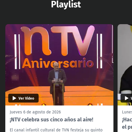
Playlist
Ver Video
Jueves 6 de agosto de 2026
Lunes
¡NTV celebra sus cinco años al aire!
¡Ha
el p
El canal infantil cultural de TVN festeja su quinto