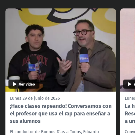
Ver Video
Lunes 29 de junio de 2026
Lunes
¡Hace clases rapeando! Conversamos con
La h
el profesor que usa el rap para enseñar a
Resc
sus alumnos
a un
El conductor de Buenos Días a Todos, Eduardo
Conve