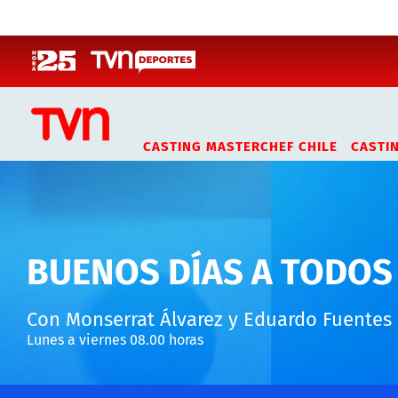
Click acá para ir directamente al contenido
CASTING MASTERCHEF CHILE
CASTI
BUENOS DÍAS A TODOS
Con Monserrat Álvarez y Eduardo Fuentes
Lunes a viernes 08.00 horas