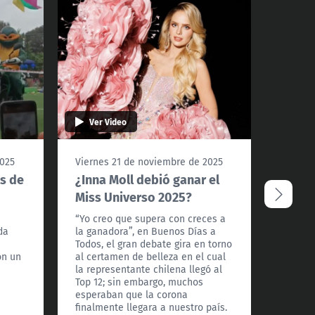
Ver Video
Ver 
2025
Viernes 21 de noviembre de 2025
Jueves
s de
¿Inna Moll debió ganar el
Crime
Miss Universo 2025?
un so
e
“Yo creo que supera con creces a
Pasado 
da
la ganadora”, en Buenos Días a
asesina
Todos, el gran debate gira en torno
una vi
on un
al certamen de belleza en el cual
apareci
la representante chilena llegó al
respons
Top 12; sin embargo, muchos
duda es
esperaban que la corona
involu
finalmente llegara a nuestro país.
conside