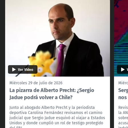
Ver Video
Miércoles 29 de julio de 2026
Miérc
La pizarra de Alberto Precht: ¿Sergio
Serg
Jadue podrá volver a Chile?
nos
Junto al abogado Alberto Precht y la periodista
Revis
deportiva Carolina Fernández revisamos el camino
la AN
judicial que Sergio Jadue esquivó al viajar a Estados
sobre
Unidos y donde cumplió un rol de testigo protegido
acus
del FBI.
indeb