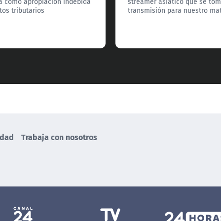
a como apropiación indebida
streamer asiático que se tom
tos tributarios
transmisión para nuestro mat
idad
Trabaja con nosotros