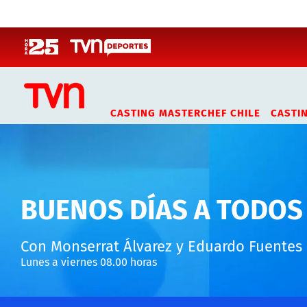
Click acá para ir directamente al contenido
CASTING MASTERCHEF CHILE
CASTI
BUENOS DÍAS A TODOS
Con Monserrat Álvarez y Eduardo Fuentes
Lunes a viernes 08.00 horas