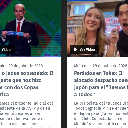
r Video
Ver Video
oles 29 de julio de 2026
Miércoles 29 de julio de 2026
io Jadue sobreseído: El
Perdidos en Tokio: El
gente que nos hizo
alocado despacho des
r con dos Copas
Japón para el "Buenos 
rica
a Todos"
amos el presente judicial del
La periodista del "Buenos Dí
esidente de la ANFP y de su
Todos", Ignacia Mir, se encue
ria en tribunales al ser
en Japón para grabar momen
seído definitivamente de
de "Chile Conectado con el
 las acusaciones en su
Mundo" y se encontró con un