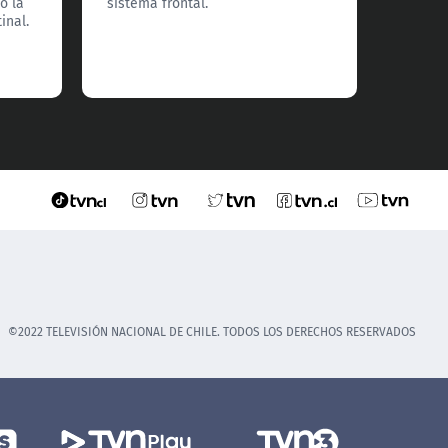
ó la
sistema frontal.
service
inal.
©2022 TELEVISIÓN NACIONAL DE CHILE. TODOS LOS DERECHOS RESERVADOS