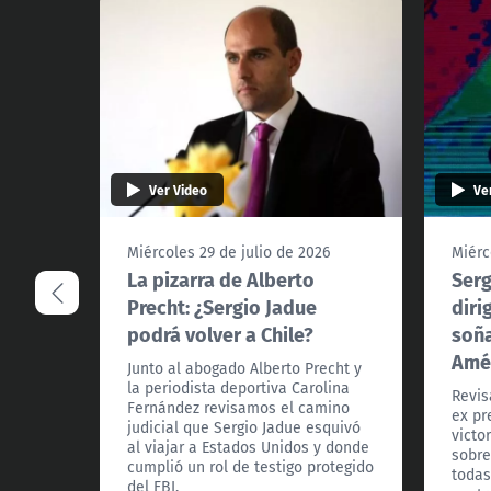
Ver Video
Ve
Miércoles 29 de julio de 2026
Miérc
La pizarra de Alberto
Serg
Precht: ¿Sergio Jadue
diri
podrá volver a Chile?
soña
Amé
Junto al abogado Alberto Precht y
la periodista deportiva Carolina
Revis
Fernández revisamos el camino
ex pr
judicial que Sergio Jadue esquivó
victo
al viajar a Estados Unidos y donde
sobre
cumplió un rol de testigo protegido
todas
del FBI.